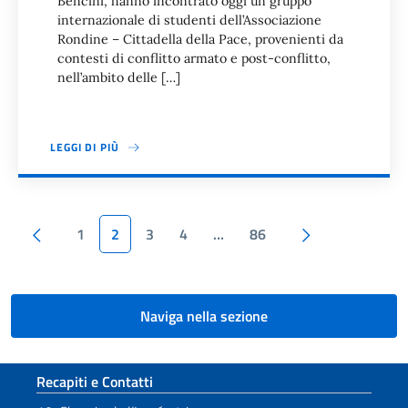
Bencini, hanno incontrato oggi un gruppo
internazionale di studenti dell’Associazione
Rondine – Cittadella della Pace, provenienti da
contesti di conflitto armato e post-conflitto,
nell’ambito delle […]
LEGGI DI PIÙ
Paginazione
Pagina precedente
Pagina succes
1
2
3
4
…
86
Naviga nella sezione
Sezione footer
Recapiti e Contatti