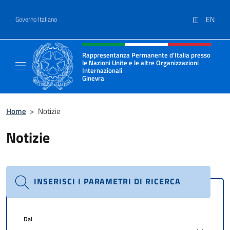
Salta al contenuto
IT
EN
Governo Italiano
Intestazione sito, social e menù
Rappresentanza Permanente d'Italia presso
le Nazioni Unite e le altre Organizzazioni
Internazionali
Ginevra
Il sito ufficiale della Rappresentanza Onu G
Home
>
Notizie
Notizie
INSERISCI I PARAMETRI DI RICERCA
Dal