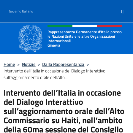
Salta al contenuto
IT
Governo Italiano
Intestazione sito, social e menù
Rappresentanza Permanente d'Italia presso
le Nazioni Unite e le altre Organizzazioni
Internazionali
Ginevra
Il sito ufficiale della Rappresentanza Onu G
Home
>
Notizie
>
Dalla Rappresentanza
>
Intervento dell’Italia in occasione del Dialogo Interattivo
sull’aggiornamento orale dell’Alto...
Intervento dell’Italia in occasione
del Dialogo Interattivo
sull’aggiornamento orale dell’Alto
Commissario su Haiti, nell’ambito
della 60ma sessione del Consiglio