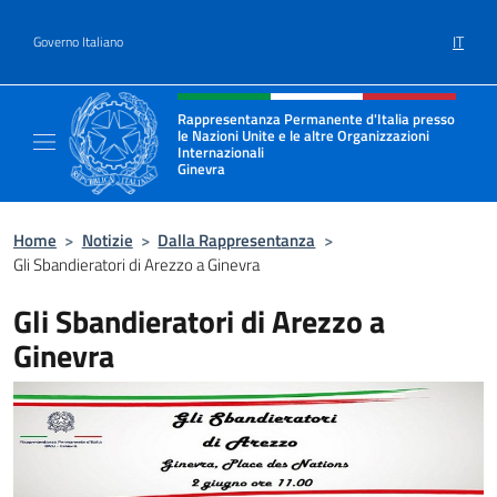
Salta al contenuto
IT
Governo Italiano
Intestazione sito, social e menù
Rappresentanza Permanente d'Italia presso
le Nazioni Unite e le altre Organizzazioni
Internazionali
Ginevra
Il sito ufficiale della Rappresentanza Onu G
Home
>
Notizie
>
Dalla Rappresentanza
>
Gli Sbandieratori di Arezzo a Ginevra
Gli Sbandieratori di Arezzo a
Ginevra