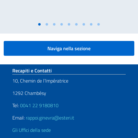
Naviga nella sezione
Sezione footer
Recapiti e Contatti
10, Chemin de l’Impératrice
1292 Chambésy
Tel:
0041 22 9180810
Email:
rappoi.ginevra@esteri.it
Gli Uffici della sede