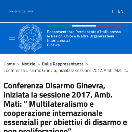
Salta al contenuto
IT
EN
Governo Italiano
Intestazione sito, social e menù
Rappresentanza Permanente d'Italia presso
le Nazioni Unite e le altre Organizzazioni
Internazionali
Ginevra
Il sito ufficiale della Rappresentanza Onu G
Home
>
Notizie
>
Dalla Rappresentanza
>
Conferenza Disarmo Ginevra, iniziata la sessione 2017. Amb. Mati: “...
Conferenza Disarmo Ginevra,
iniziata la sessione 2017. Amb.
Mati: “ Multilateralismo e
cooperazione internazionale
essenziali per obiettivi di disarmo e
non proliferazione”