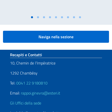
Naviga nella sezione
Sezione footer
Recapiti e Contatti
10, Chemin de l’Impératrice
1292 Chambésy
Tel:
0041 22 9180810
Email:
rappoi.ginevra@esteri.it
Gli Uffici della sede