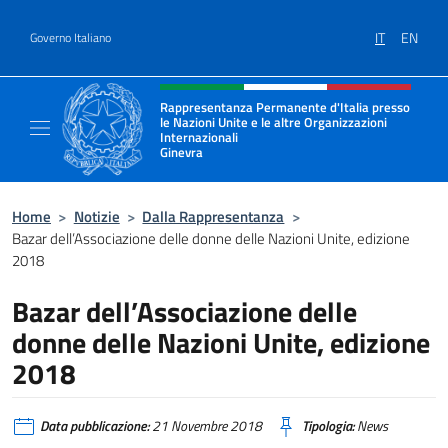
Salta al contenuto
IT
EN
Governo Italiano
Intestazione sito, social e menù
Rappresentanza Permanente d'Italia presso
le Nazioni Unite e le altre Organizzazioni
Internazionali
Ginevra
Il sito ufficiale della Rappresentanza Onu G
Home
>
Notizie
>
Dalla Rappresentanza
>
Bazar dell’Associazione delle donne delle Nazioni Unite, edizione
2018
Bazar dell’Associazione delle
donne delle Nazioni Unite, edizione
2018
Data pubblicazione:
21 Novembre 2018
Tipologia:
News