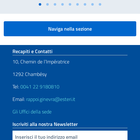
Naviga nella sezione
Sezione footer
Recapiti e Contatti
10, Chemin de l’Impératrice
1292 Chambésy
Tel:
0041 22 9180810
Email:
rappoi.ginevra@esteri.it
Gli Uffici della sede
Iscriviti alla nostra Newsletter
Inserisci la tua email