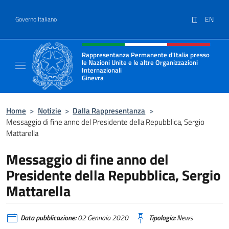
Salta al contenuto
IT
EN
Governo Italiano
Intestazione sito, social e menù
Rappresentanza Permanente d'Italia presso
le Nazioni Unite e le altre Organizzazioni
Internazionali
Ginevra
Il sito ufficiale della Rappresentanza Onu G
Home
>
Notizie
>
Dalla Rappresentanza
>
Messaggio di fine anno del Presidente della Repubblica, Sergio
Mattarella
Messaggio di fine anno del
Presidente della Repubblica, Sergio
Mattarella
Data pubblicazione:
02 Gennaio 2020
Tipologia:
News