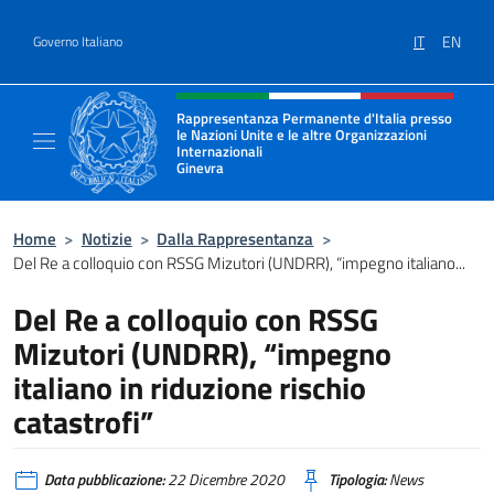
Salta al contenuto
IT
EN
Governo Italiano
Intestazione sito, social e menù
Rappresentanza Permanente d'Italia presso
le Nazioni Unite e le altre Organizzazioni
Internazionali
Ginevra
Il sito ufficiale della Rappresentanza Onu G
Home
>
Notizie
>
Dalla Rappresentanza
>
Del Re a colloquio con RSSG Mizutori (UNDRR), “impegno italiano...
Del Re a colloquio con RSSG
Mizutori (UNDRR), “impegno
italiano in riduzione rischio
catastrofi”
Data pubblicazione:
22 Dicembre 2020
Tipologia:
News