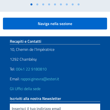
Naviga nella sezione
Sezione footer
Recapiti e Contatti
10, Chemin de l’Impératrice
1292 Chambésy
Tel:
0041 22 9180810
Email:
rappoi.ginevra@esteri.it
Gli Uffici della sede
Iscriviti alla nostra Newsletter
Inserisci la tua email