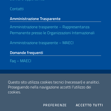
Contatti
Amministrazione Trasparente
Amministrazione trasparente – Rappresentanza
Permanente presso le Organizzazioni Internazionali
Amministrazione trasparente – MAECI
Domande frequenti
Faq – MAECI
Link Utili
Note legali
Privacy e cookie policy
Dichiarazione di Accessibilità
Questo sito utilizza cookies tecnici (necessari) e analitici.
Proseguendo nella navigazione accetti l'utilizzo dei
cookies.
2026 Copyright Ministero degli Affari Esteri e della Cooperazione
Internazionale
COOKIES
I CO
PREFERENZE
ACCETTO TUTTI
Facebook
Twitter
Whatsapp