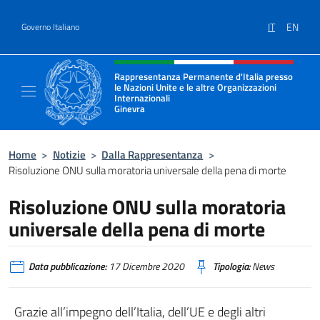
Salta al contenuto
IT
EN
Governo Italiano
Intestazione sito, social e menù
Rappresentanza Permanente d'Italia presso
le Nazioni Unite e le altre Organizzazioni
Internazionali
Ginevra
Il sito ufficiale della Rappresentanza Onu G
Home
>
Notizie
>
Dalla Rappresentanza
>
Risoluzione ONU sulla moratoria universale della pena di morte
Risoluzione ONU sulla moratoria
universale della pena di morte
Data pubblicazione:
17 Dicembre 2020
Tipologia:
News
Grazie all’impegno dell’Italia, dell’UE e degli altri