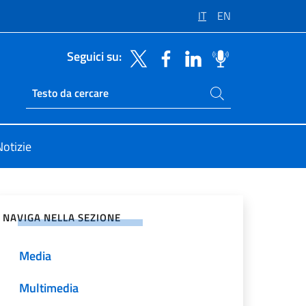
IT
EN
Seguici su:
Cerca nel sito
Ricerca sito live
Notizie
vidi sui Social Network
NAVIGA NELLA SEZIONE
Media
Multimedia