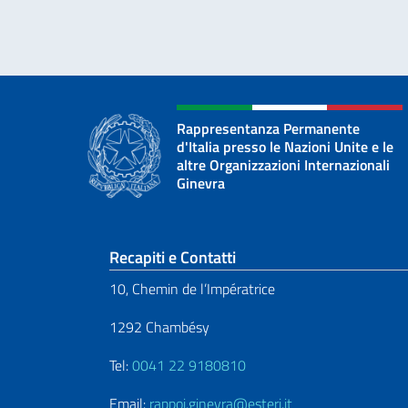
Rappresentanza Permanente
d'Italia presso le Nazioni Unite e le
altre Organizzazioni Internazionali
Ginevra
Sezione footer
Recapiti e Contatti
10, Chemin de l’Impératrice
1292 Chambésy
Tel:
0041 22 9180810
Email:
rappoi.ginevra@esteri.it