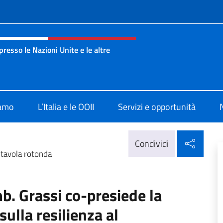
e menù
esso le Nazioni Unite e le altre
nza Onu Ginevra
iamo
L’Italia e le OOII
Servizi e opportunità
Condi
Condividi
tavola rotonda
 Grassi co-presiede la
sulla resilienza al