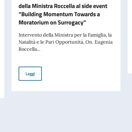
della Ministra Roccella al side event
“Building Momentum Towards a
Moratorium on Surrogacy”
Intervento della Ministra per la Famiglia, la
Natalità e le Pari Opportunità, On. Eugenia
Roccella...
62ma Sessione del CDU - Intervento della Ministra Ro
Leggi
cesca Borghetti “Climbing Iran” organizzata dalla Rappresentanza Permanent