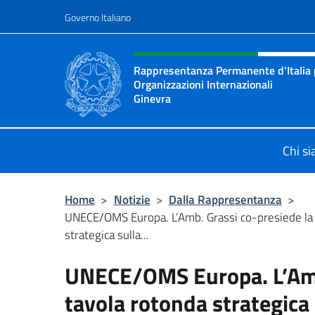
Salta al contenuto
Governo Italiano
Intestazione sito, social 
Rappresentanza Permanente d'Italia pr
Organizzazioni Internazionali
Ginevra
Il sito ufficiale della Rappresenta
Chi s
Home
>
Notizie
>
Dalla Rappresentanza
>
UNECE/OMS Europa. L’Amb. Grassi co-presiede la 
strategica sulla...
UNECE/OMS Europa. L’Amb.
tavola rotonda strategica 