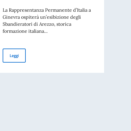
Rapp
La Rappresentanza Permanente d’Italia a
sicur
Ginevra ospiterà un’esibizione degli
svilu
Sbandieratori di Arezzo, storica
formazione italiana...
A mar
Mondi
italia
Gli Sbandieratori di Arezzo a Ginevra
Leggi
ccella al side event “Building Momentum Towards a Moratorium on Surroga
Leg
e d’Italia