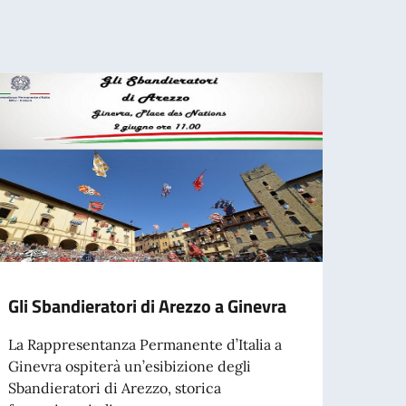
Gli Sbandieratori di Arezzo a Ginevra
“Helm
Rapp
La Rappresentanza Permanente d’Italia a
sicur
Ginevra ospiterà un’esibizione degli
svilu
Sbandieratori di Arezzo, storica