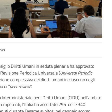
ews
siglio Diritti Umani in seduta plenaria ha approvato
a Revisione Periodica Universale (
Universal Periodic
azione complessiva dei diritti umani in ciascuno degli
o di “
peer review
”.
nterministeriale per i Diritti Umani (CIDU) nell’ambito
ompetenti, l’Italia ha accettato 295 delle 340
nuti durante l’esame svoltosi nel gennaio scorso.