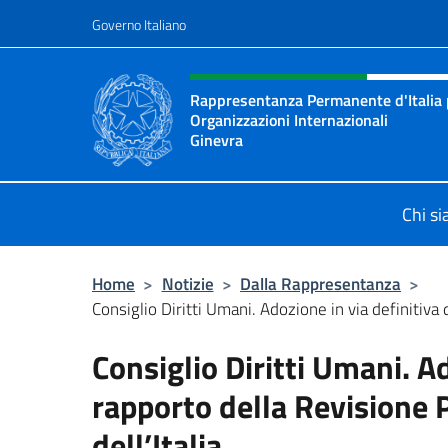
Salta al contenuto
Governo Italiano
Intestazione sito, social 
Rappresentanza Permanente d'Italia pr
Organizzazioni Internazionali
Ginevra
Il sito ufficiale della Rappresenta
Chi s
Home
>
Notizie
>
Dalla Rappresentanza
>
Consiglio Diritti Umani. Adozione in via definitiva d
Consiglio Diritti Umani. Ad
rapporto della Revisione 
dell’Italia.