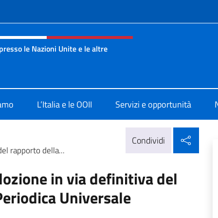
e menù
esso le Nazioni Unite e le altre
nza Onu Ginevra
iamo
L’Italia e le OOII
Servizi e opportunità
Condi
Condividi
el rapporto della...
ozione in via definitiva del
Periodica Universale