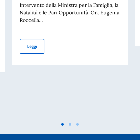
Intervento della Ministra per la Famiglia, la
Natalità e le Pari Opportunità, On. Eugenia
Roccella...
62ma Sessione del CDU - Intervento della Ministra Ro
Leggi
cesca Borghetti “Climbing Iran” organizzata dalla Rappresentanza Permanent