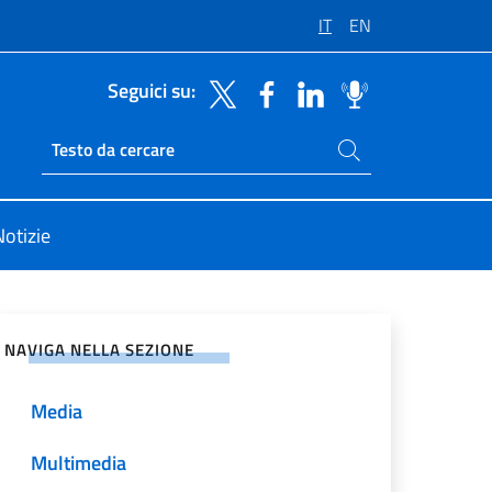
IT
EN
Seguici su:
Cerca nel sito
Ricerca sito live
Notizie
vidi sui Social Network
NAVIGA NELLA SEZIONE
Media
Multimedia