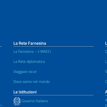
La Rete Farnesina
La Farnesina – il MAECI
C
La Rete diplomatica
L
Viaggiare sicuri
S
Dove siamo nel mondo
C
Le Istituzioni
A
Governo Italiano
P