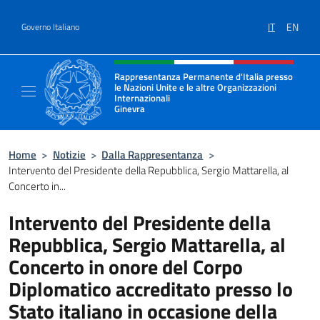
Salta al contenuto
IT
EN
Governo Italiano
Intestazione sito, social e menù
Rappresentanza Permanente d'Italia presso
le Nazioni Unite e le altre Organizzazioni
Internazionali
Ginevra
Il sito ufficiale della Rappresentanza Onu G
Home
>
Notizie
>
Dalla Rappresentanza
>
Intervento del Presidente della Repubblica, Sergio Mattarella, al
Concerto in...
Intervento del Presidente della
Repubblica, Sergio Mattarella, al
Concerto in onore del Corpo
Diplomatico accreditato presso lo
Stato italiano in occasione della