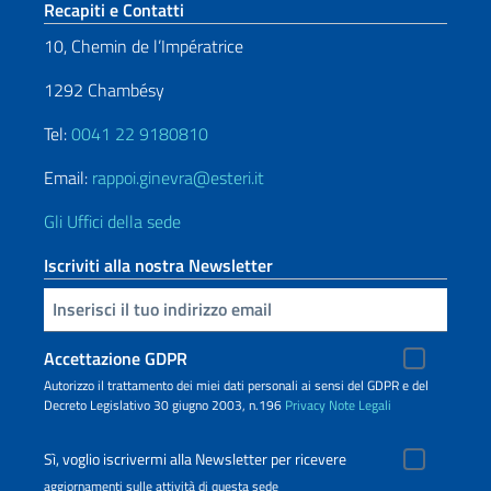
Sezione footer
Recapiti e Contatti
10, Chemin de l’Impératrice
1292 Chambésy
Tel:
0041 22 9180810
Email:
rappoi.ginevra@esteri.it
Gli Uffici della sede
Iscriviti alla nostra Newsletter
Inserisci la tua email
Accettazione GDPR
Autorizzo il trattamento dei miei dati personali ai sensi del GDPR e del
Decreto Legislativo 30 giugno 2003, n.196
Privacy
Note Legali
Sì, voglio iscrivermi alla Newsletter per ricevere
aggiornamenti sulle attività di questa sede