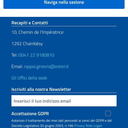
Naviga nella sezione
Sezione footer
Recapiti e Contatti
10, Chemin de l’Impératrice
1292 Chambésy
Tel:
0041 22 9180810
Email:
rappoi.ginevra@esteri.it
Gli Uffici della sede
Iscriviti alla nostra Newsletter
Inserisci la tua email
Accettazione GDPR
Autorizzo il trattamento dei miei dati personali ai sensi del GDPR e del
Decreto Legislativo 30 giugno 2003, n.196
Privacy
Note Legali