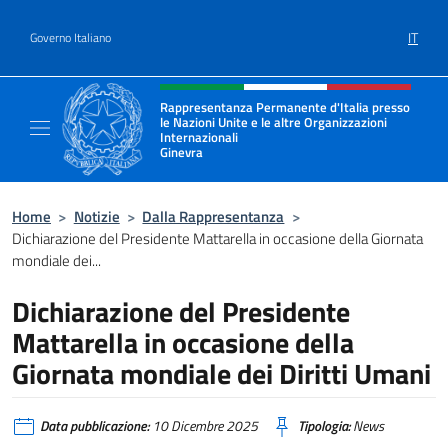
Salta al contenuto
IT
Governo Italiano
Intestazione sito, social e menù
Rappresentanza Permanente d'Italia presso
le Nazioni Unite e le altre Organizzazioni
Internazionali
Ginevra
Il sito ufficiale della Rappresentanza Onu G
Home
>
Notizie
>
Dalla Rappresentanza
>
Dichiarazione del Presidente Mattarella in occasione della Giornata
mondiale dei...
Dichiarazione del Presidente
Mattarella in occasione della
Giornata mondiale dei Diritti Umani
Data pubblicazione:
10 Dicembre 2025
Tipologia:
News