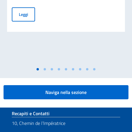
Proiezione a Ginevra del documentario di Francesca Borghet
Leggi
Naviga nella sezione
Sezione footer
Recapiti e Contatti
10, Chemin de l’Impératrice