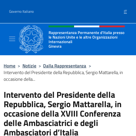
Salta al contenuto
IT
Governo Italiano
Intestazione sito, social e menù
Rappresentanza Permanente d'Italia presso
le Nazioni Unite e le altre Organizzazioni
Internazionali
Ginevra
Il sito ufficiale della Rappresentanza Onu G
Home
>
Notizie
>
Dalla Rappresentanza
>
Intervento del Presidente della Repubblica, Sergio Mattarella, in
occasione della...
Intervento del Presidente della
Repubblica, Sergio Mattarella, in
occasione della XVIII Conferenza
delle Ambasciatrici e degli
Ambasciatori d’Italia