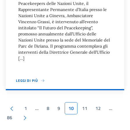
Peacekeepers delle Nazioni Unite, il
Rappresentante Permanente d’Italia presso le
Nazioni Unite a Ginevra, Ambasciatore
Vincenzo Grassi, è intervenuto all’evento
intitolato “Il Futuro del Peacekeeping”,
promosso annualmente dall’Ufficio delle
Nazioni Unite presso la sede del Memoriale del
Parc de l’Ariana. Il programma contemplava gli
interventi della Direttrice Generale dell’Ufficio
[…]
LEGGI DI PIÙ
Paginazione
Pagina precedente
1
…
8
9
10
11
12
…
Pagina successiva
86