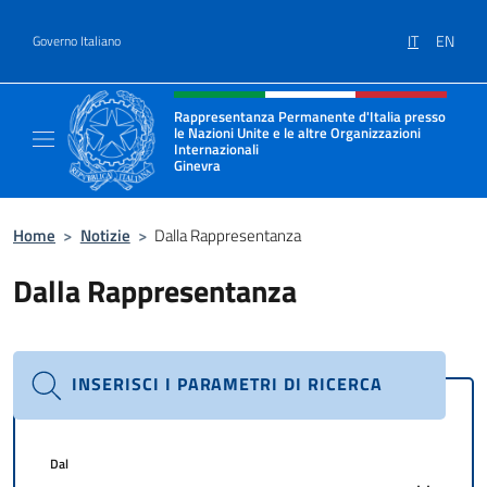
Salta al contenuto
IT
EN
Governo Italiano
Intestazione sito, social e menù
Rappresentanza Permanente d'Italia presso
le Nazioni Unite e le altre Organizzazioni
Internazionali
Ginevra
Il sito ufficiale della Rappresentanza Onu G
Home
>
Notizie
>
Dalla Rappresentanza
Dalla Rappresentanza
INSERISCI I PARAMETRI DI RICERCA
Dal