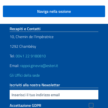
Naviga nella sezione
Sezione footer
Recapiti e Contatti
10, Chemin de l’Impératrice
1292 Chambésy
Tel:
0041 22 9180810
Email:
rappoi.ginevra@esteri.it
Gli Uffici della sede
Iscriviti alla nostra Newsletter
Inserisci la tua email
Accettazione GDPR