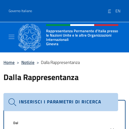
Salta al contenuto
IT
EN
Governo Italiano
Intestazione sito, social e menù
Rappresentanza Permanente d'Italia presso
le Nazioni Unite e le altre Organizzazioni
Internazionali
Ginevra
Il sito ufficiale della Rappresentanza Onu G
Home
>
Notizie
>
Dalla Rappresentanza
Dalla Rappresentanza
INSERISCI I PARAMETRI DI RICERCA
Dal