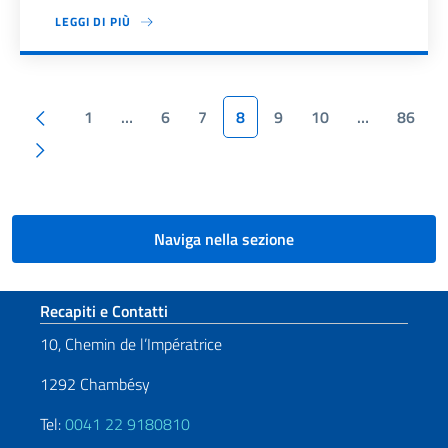
LEGGI DI PIÙ
Paginazione
Pagina precedente
1
…
6
7
8
9
10
…
86
Pagina successiva
Naviga nella sezione
Sezione footer
Recapiti e Contatti
10, Chemin de l’Impératrice
1292 Chambésy
Tel:
0041 22 9180810