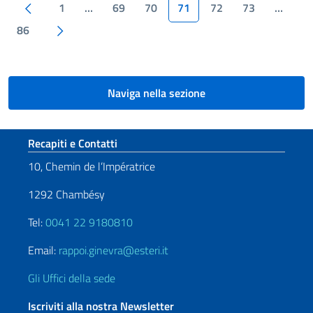
Paginazione
Pagina precedente
1
…
69
70
71
72
73
…
Pagina successiva
86
Naviga nella sezione
Sezione footer
Recapiti e Contatti
10, Chemin de l’Impératrice
1292 Chambésy
Tel:
0041 22 9180810
Email:
rappoi.ginevra@esteri.it
Gli Uffici della sede
Iscriviti alla nostra Newsletter