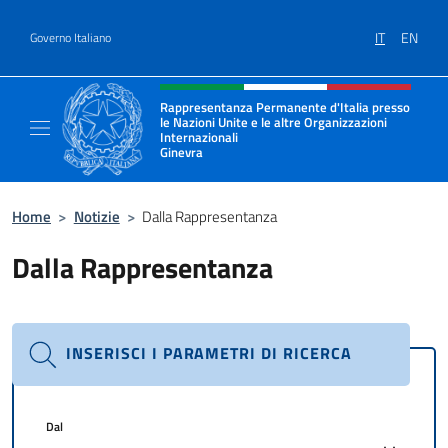
Salta al contenuto
IT
EN
Governo Italiano
Intestazione sito, social e menù
Rappresentanza Permanente d'Italia presso
le Nazioni Unite e le altre Organizzazioni
Internazionali
Ginevra
Il sito ufficiale della Rappresentanza Onu G
Home
>
Notizie
>
Dalla Rappresentanza
Dalla Rappresentanza
INSERISCI I PARAMETRI DI RICERCA
Dal