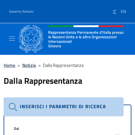
Salta al contenuto
IT
EN
Governo Italiano
Intestazione sito, social e menù
Rappresentanza Permanente d'Italia presso
le Nazioni Unite e le altre Organizzazioni
Internazionali
Ginevra
Il sito ufficiale della Rappresentanza Onu G
Home
>
Notizie
>
Dalla Rappresentanza
Dalla Rappresentanza
INSERISCI I PARAMETRI DI RICERCA
Dal