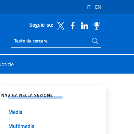
IT
EN
Seguici su:
Cerca nel sito
Ricerca sito live
Notizie
vidi sui Social Network
NAVIGA NELLA SEZIONE
Media
Multimedia