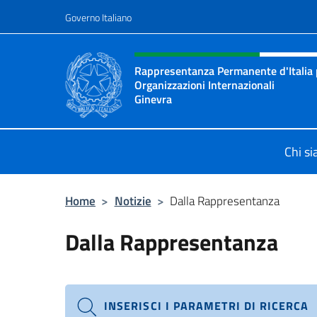
Salta al contenuto
Governo Italiano
Intestazione sito, social 
Rappresentanza Permanente d'Italia pr
Organizzazioni Internazionali
Ginevra
Il sito ufficiale della Rappresenta
Chi s
Home
>
Notizie
>
Dalla Rappresentanza
Dalla Rappresentanza
INSERISCI I PARAMETRI DI RICERCA