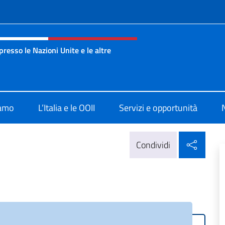
e menù
esso le Nazioni Unite e le altre
nza Onu Ginevra
iamo
L’Italia e le OOII
Servizi e opportunità
Condi
Condividi