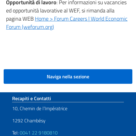
Opportunità di lavoro
: Per informazioni su vacancies
ed opportunità lavorative al WEF, si rimanda alla
pagina WEB
Home > Forum Careers | World Economic
Forum (weforum.org)
Naviga nella sezione
Sezione footer
Recapiti e Contatti
10, Chemin de l’Impératrice
1292 Chambésy
Tel:
0041 22 9180810