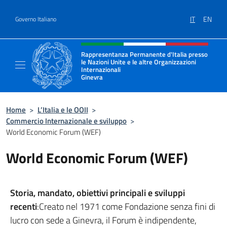
Salta al contenuto
IT
EN
Governo Italiano
Intestazione sito, social e menù
Rappresentanza Permanente d'Italia presso
le Nazioni Unite e le altre Organizzazioni
Internazionali
Ginevra
Il sito ufficiale della Rappresentanza Onu G
Home
>
L’Italia e le OOII
>
Commercio Internazionale e sviluppo
>
World Economic Forum (WEF)
World Economic Forum (WEF)
Storia, mandato, obiettivi principali e sviluppi
recenti
:Creato nel 1971 come Fondazione senza fini di
lucro con sede a Ginevra, il Forum è indipendente,