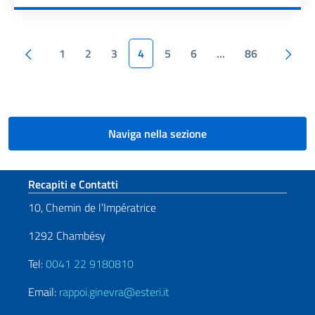
Paginazione
Pagina precedente
1
2
3
4
5
6
…
86
Pagina successiva
Naviga nella sezione
Sezione footer
Recapiti e Contatti
10, Chemin de l’Impératrice
1292 Chambésy
Tel:
0041 22 9180810
Email:
rappoi.ginevra@esteri.it