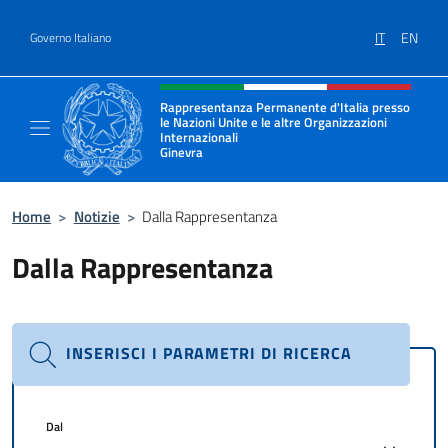
Salta al contenuto
IT
EN
Governo Italiano
Intestazione sito, social e menù
Rappresentanza Permanente d'Italia presso
le Nazioni Unite e le altre Organizzazioni
Internazionali
Ginevra
Il sito ufficiale della Rappresentanza Onu G
Home
>
Notizie
>
Dalla Rappresentanza
Dalla Rappresentanza
INSERISCI I PARAMETRI DI RICERCA
Dal